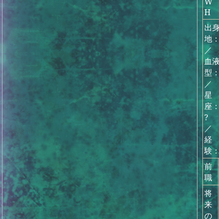
W
H
出
地
血
型
星
座
?
経
験
前
職
将
来
の