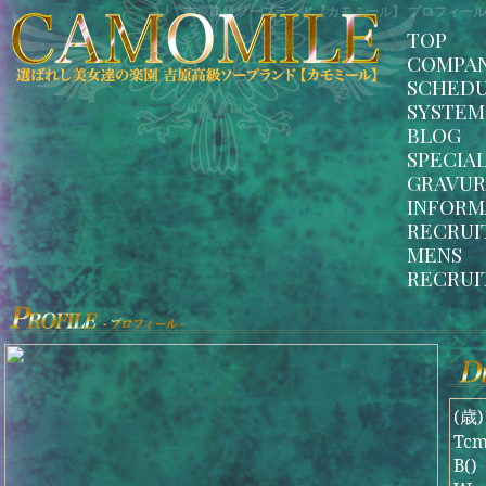
吉原高級ソープランド【カモミール】 プロフィール
TOP
COMPA
SCHED
SYSTEM
BLOG
SPECIA
GRAVUR
INFORM
RECRUI
MENS
RECRUI
(歳)
Tc
B()