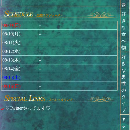
夢
好
き
08/09(日)
-
な
食
08/10(月)
-
べ
08/11(火)
-
物
08/12(水)
-
好
08/13(木)
-
き
08/14(金)
-
な
男
08/15(土)
-
性
08/16(日)
-
の
タ
イ
♡Twitterやってます♡
プ
キ
ャ