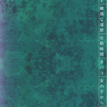
ト
敏
感
な
場
所
出
勤
時
間
タ
バ
コ
女
の
子
か
ら