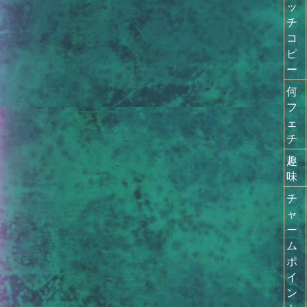
ッ
チ
コ
ピ
ー
何
フ
ェ
チ
趣
味
チ
ャ
ー
ム
ポ
イ
ン